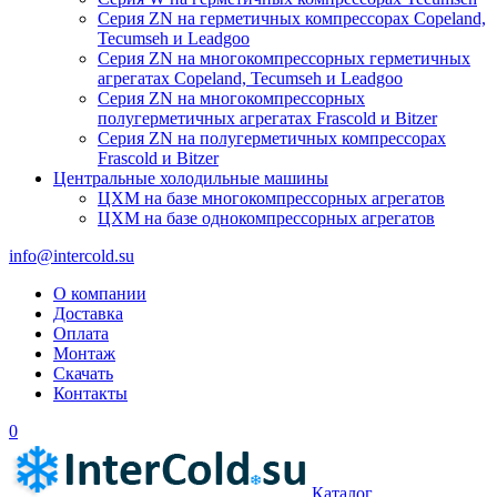
Серия ZN на герметичных компрессорах Copeland,
Tecumseh и Leadgoo
Серия ZN на многокомпрессорных герметичных
агрегатах Copeland, Tecumseh и Leadgoo
Серия ZN на многокомпрессорных
полугерметичных агрегатах Frascold и Bitzer
Серия ZN на полугерметичных компрессорах
Frascold и Bitzer
Центральные холодильные машины
ЦХМ на базе многокомпрессорных агрегатов
ЦХМ на базе однокомпрессорных агрегатов
info@intercold.su
О компании
Доставка
Оплата
Монтаж
Скачать
Контакты
0
Каталог