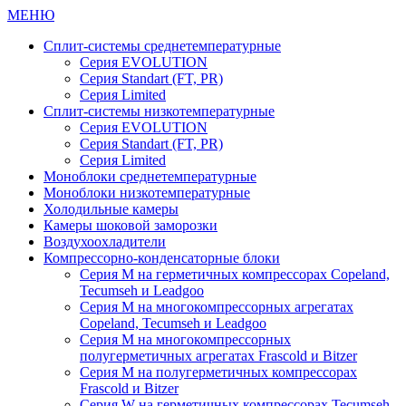
МЕНЮ
Сплит-системы среднетемпературные
Серия EVOLUTION
Серия Standart (FT, PR)
Серия Limited
Сплит-системы низкотемпературные
Серия EVOLUTION
Серия Standart (FT, PR)
Серия Limited
Моноблоки среднетемпературные
Моноблоки низкотемпературные
Холодильные камеры
Камеры шоковой заморозки
Воздухоохладители
Компрессорно-конденсаторные блоки
Серия M на герметичных компрессорах Copeland,
Tecumseh и Leadgoo
Серия M на многокомпрессорных агрегатах
Copeland, Tecumseh и Leadgoo
Серия M на многокомпрессорных
полугерметичных агрегатах Frascold и Bitzer
Серия M на полугерметичных компрессорах
Frascold и Bitzer
Серия W на герметичных компрессорах Tecumseh