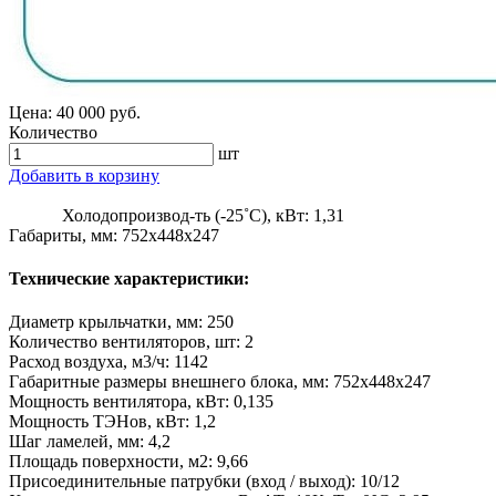
Цена:
40 000 руб.
Количество
шт
Добавить в корзину
Холодопроизвод-ть (-25˚С), кВт: 1,31
Габариты, мм: 752x448x247
Технические характеристики:
Диаметр крыльчатки, мм
:
250
Количество вентиляторов, шт
:
2
Расход воздуха, м3/ч
:
1142
Габаритные размеры внешнего блока, мм
:
752x448x247
Мощность вентилятора, кВт
:
0,135
Мощность ТЭНов, кВт
:
1,2
Шаг ламелей, мм
:
4,2
Площадь поверхности, м2
:
9,66
Присоединительные патрубки (вход / выход)
:
10/12