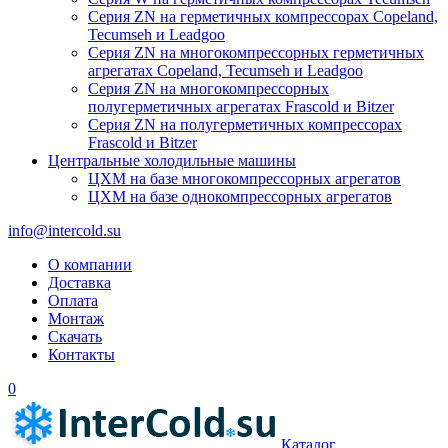
Серия ZN на герметичных компрессорах Copeland,
Tecumseh и Leadgoo
Серия ZN на многокомпрессорных герметичных
агрегатах Copeland, Tecumseh и Leadgoo
Серия ZN на многокомпрессорных
полугерметичных агрегатах Frascold и Bitzer
Серия ZN на полугерметичных компрессорах
Frascold и Bitzer
Центральные холодильные машины
ЦХМ на базе многокомпрессорных агрегатов
ЦХМ на базе однокомпрессорных агрегатов
info@intercold.su
О компании
Доставка
Оплата
Монтаж
Скачать
Контакты
0
Каталог