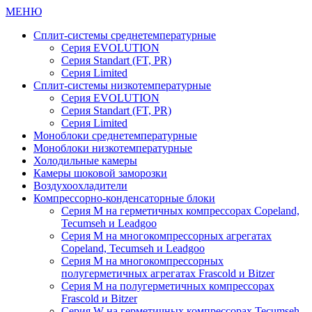
МЕНЮ
Сплит-системы среднетемпературные
Серия EVOLUTION
Серия Standart (FT, PR)
Серия Limited
Сплит-системы низкотемпературные
Серия EVOLUTION
Серия Standart (FT, PR)
Серия Limited
Моноблоки среднетемпературные
Моноблоки низкотемпературные
Холодильные камеры
Камеры шоковой заморозки
Воздухоохладители
Компрессорно-конденсаторные блоки
Серия M на герметичных компрессорах Copeland,
Tecumseh и Leadgoo
Серия M на многокомпрессорных агрегатах
Copeland, Tecumseh и Leadgoo
Серия M на многокомпрессорных
полугерметичных агрегатах Frascold и Bitzer
Серия M на полугерметичных компрессорах
Frascold и Bitzer
Серия W на герметичных компрессорах Tecumseh