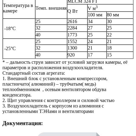
MLCM 324 FT
Температура в
3
Темп. внешняя
V м
камере
Q Вт
100 мм
80 мм
25
2616
34
30
32
2284
27
25
-18°C
40
1773
25
22
25
1552
24
21
32
1300
21
18
-25°C
40
920
17
15
* – дальность струи зависит от условий загрузки камеры, её
параметров и расположения воздухоохладителя.
Стандартный состав агрегата:
1. Внешний блок с установленным компрессором,
пластинчато( алюминий) – трубчатым( медь)
теплообменником , осевым вентилятором обдува
конденсатора.
2. Щит управления с контроллером и силовой частью
3. Воздухоохладитель с корпусом из алюминия с
установленными ТЭНами и вентиляторами
Документация: