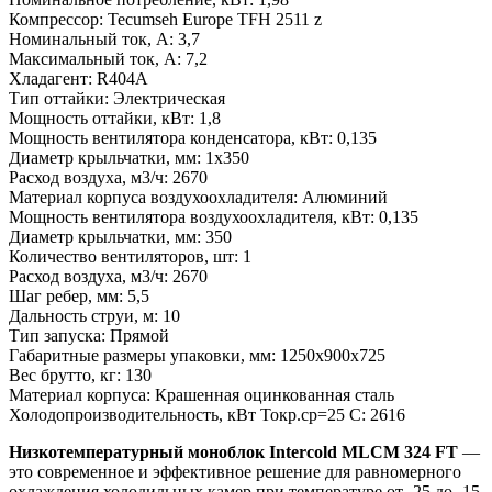
Компрессор
:
Tecumseh Europe TFH 2511 z
Номинальный ток, А
:
3,7
Максимальный ток, А
:
7,2
Хладагент
:
R404A
Тип оттайки
:
Электрическая
Мощность оттайки, кВт
:
1,8
Мощность вентилятора конденсатора, кВт
:
0,135
Диаметр крыльчатки, мм
:
1х350
Расход воздуха, м3/ч
:
2670
Материал корпуса воздухоохладителя
:
Алюминий
Мощность вентилятора воздухоохладителя, кВт
:
0,135
Диаметр крыльчатки, мм
:
350
Количество вентиляторов, шт
:
1
Расход воздуха, м3/ч
:
2670
Шаг ребер, мм
:
5,5
Дальность струи, м
:
10
Тип запуска
:
Прямой
Габаритные размеры упаковки, мм
:
1250х900х725
Вес брутто, кг
:
130
Материал корпуса
:
Крашенная оцинкованная сталь
Холодопроизводительность, кВт Токр.ср=25 С
:
2616
Низкотемпературный моноблок Intercold MLCM 324 FT
—
это современное и эффективное решение для равномерного
охлаждения холодильных камер при температуре от -25 до -15