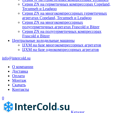
Серия ZN на герметичных компрессорах Copeland,
Tecumseh и Leadgoo
Серия ZN на многокомпрессорных герметичных
агрегатах Copeland, Tecumseh и Leadgoo
Серия ZN на многокомпрессорных
полугерметичных агрегатах Frascold и Bitzer
Серия ZN на полугерметичных компрессорах
Frascold и Bitzer
Центральные холодильные машины
ЦХМ на базе многокомпрессорных агрегатов
ЦХМ на базе однокомпрессорных агрегатов
info@intercold.su
О компании
Доставка
Оплата
Монтаж
Скачать
Контакты
0
Каталог