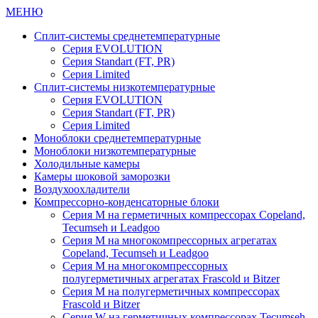
МЕНЮ
Сплит-системы среднетемпературные
Серия EVOLUTION
Серия Standart (FT, PR)
Серия Limited
Сплит-системы низкотемпературные
Серия EVOLUTION
Серия Standart (FT, PR)
Серия Limited
Моноблоки среднетемпературные
Моноблоки низкотемпературные
Холодильные камеры
Камеры шоковой заморозки
Воздухоохладители
Компрессорно-конденсаторные блоки
Серия M на герметичных компрессорах Copeland,
Tecumseh и Leadgoo
Серия M на многокомпрессорных агрегатах
Copeland, Tecumseh и Leadgoo
Серия M на многокомпрессорных
полугерметичных агрегатах Frascold и Bitzer
Серия M на полугерметичных компрессорах
Frascold и Bitzer
Серия W на герметичных компрессорах Tecumseh